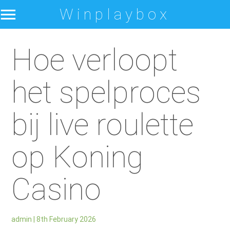
Winplaybox
Hoe verloopt
het spelproces
bij live roulette
op Koning
Casino
admin
|
8th February 2026