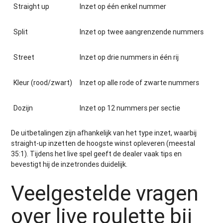
Straight up
Inzet op één enkel nummer
Split
Inzet op twee aangrenzende nummers
Street
Inzet op drie nummers in één rij
Kleur (rood/zwart)
Inzet op alle rode of zwarte nummers
Dozijn
Inzet op 12 nummers per sectie
De uitbetalingen zijn afhankelijk van het type inzet, waarbij
straight-up inzetten de hoogste winst opleveren (meestal
35:1). Tijdens het live spel geeft de dealer vaak tips en
bevestigt hij de inzetrondes duidelijk.
Veelgestelde vragen
over live roulette bij