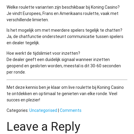
Welke roulette varianten zijn beschikbaar bij Koning Casino?
Je vindt Europees, Frans en Amerikaans roulette, vaak met
verschillende limieten.
Is het mogelijk om met meerdere spelers tegelijk te chatten?
Ja, de chatfunctie ondersteunt communicatie tussen spelers
en dealer tegelijk.
Hoe werkt de tijdslimiet voor inzetten?
De dealer geeft een duidelijk signaal wanneer inzetten
geopend en gesloten worden, meestal is dit 30-60 seconden
per ronde.
Met deze kennis ben je klaar om live roulette bij Koning Casino
te ontdekken en optimaal te genieten van elke ronde. Veel
succes en plezier!
Categories:
Uncategorised
|
Comments
Leave a Reply